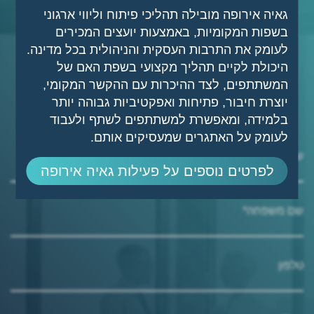
גאיה אירופה מובילה תהליכי פיתוח וליווי ארגוני
בשפות המקומיות, באמצעות יועצים המכירים
רח' ספיר 3 הרצליה
לעומק את התרבות העסקית והניהולית בכל מדינה.
טלפון: 09-9508172
היכולת לקיים תהליך מקצועי בשפת האם של
מייל: office@gaya-cons.com
המשתתפים, לצד ההיכרות עם ההקשר המקומי,
יוצרת חיבור, פתיחות ואפקטיביות גבוהה יותר
בלמידה, ומאפשרת למשתתפים לשתף ולעבוד
לעומק על האתגרים שמעסיקים אותם.
שם פרטי*
לפרטים נוספים על פעילות גאיה אירופה
שם משפחה*
טלפון