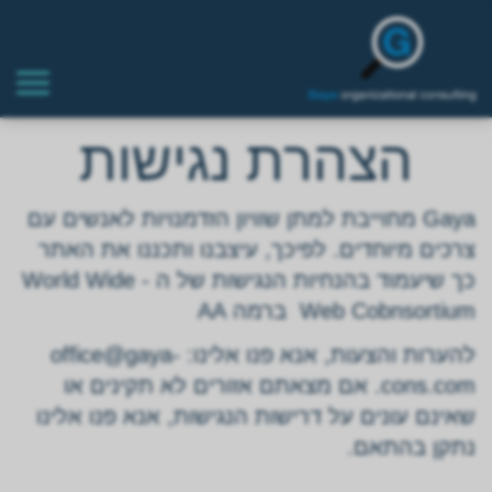
הצהרת נגישות
Gaya מחוייבת למתן שוויון הזדמנויות לאנשים עם
צרכים מיוחדים. לפיכך, עיצבנו ותכננו את האתר
כך שיעמוד בהנחיות הנגישות של ה - World Wide
Web Cobnsortium ברמה AA
להערות והצעות, אנא פנו אלינו: office@gaya-
cons.com. אם מצאתם אזורים לא תקינים או
שאינם עונים על דרישות הנגישות, אנא פנו אלינו
נתקן בהתאם.