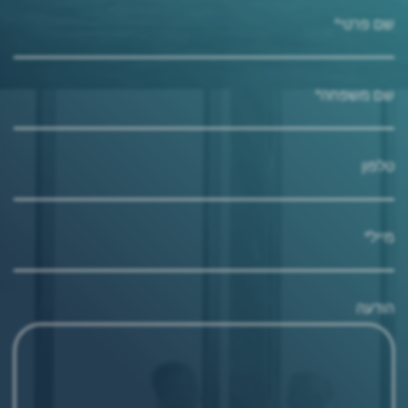
שם פרטי*
שם משפחה*
טלפון
מייל*
הודעה