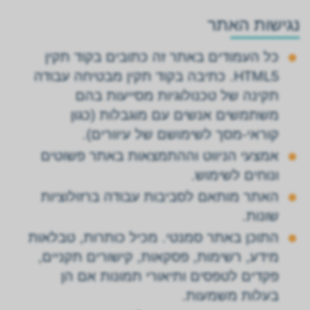
נגישות האתר
כל העמודים באתר זה כתובים בקוד תקין
HTML5. כתיבה בקוד תקין מבטיחה עבודה
תקינה של טכנולוגיות מסייעות בהם
משתמשים אנשים עם מוגבלות (כגון
קוראי-מסך לשימושם של עיוורים).
אמצעי הניווט וההתמצאות באתר פשוטים
ונוחים לשימוש.
האתר מותאם לסביבות עבודה ברזולוציות
שונות.
התוכן באתר סמנטי. מכיל כותרות, טבלאות
מידע, רשימות, פסקאות, קישורים תקניים,
פקדים לטפסים ותיאורי תמונות אם הן
בעלות משמעות.